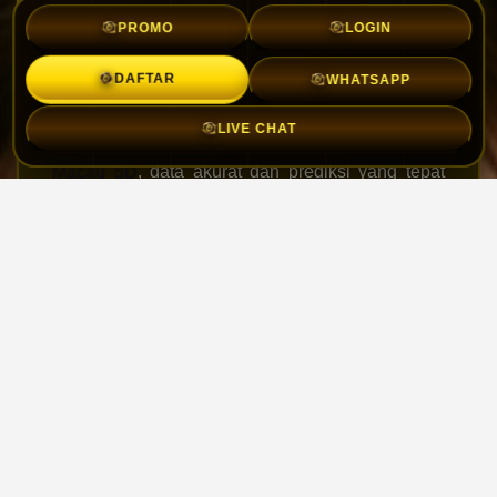
pengguna bisa langsung mengakses prediksi dan
PROMO
LOGIN
data tanpa harus repot mencari di tempat lain
WHATSAPP
DAFTAR
yang belum tentu kredibel.
LIVE CHAT
Bagi pemain yang serius mengikuti
toto togel
Macau 5D
, data akurat dan prediksi yang tepat
adalah kunci sebelum menentukan langkah.
OLXTOTO memahami kebutuhan ini dengan
menyajikan layanan prediksi yang dirancang
berdasarkan analisis data terkini, sehingga
pengguna bisa mengambil keputusan lebih
percaya diri. Dengan kombinasi data Macau 5D
yang lengkap dan prediksi akurat, OLXTOTO
menjadi mitra andal bagi pemain yang
mengutamakan informasi terbaik hari ini.