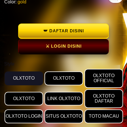
Color:
gold
🪽 DAFTAR DISINI
⚔ LOGIN DISINI
Style
OLXTOTO
OLXTOTO
OLXTOTO
OFFICIAL
OLXTOTO
OLXTOTO
LINK OLXTOTO
DAFTAR
OLXTOTO LOGIN
SITUS OLXTOTO
TOTO MACAU