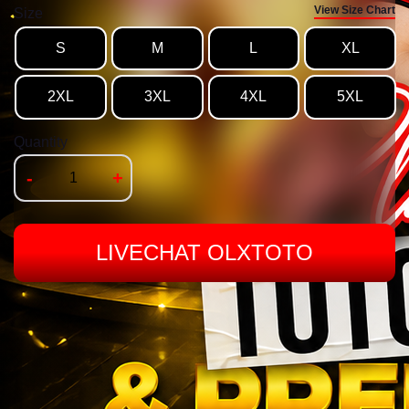
View Size Chart
Size
S
M
L
XL
2XL
3XL
4XL
5XL
Quantity
-
+
LIVECHAT OLXTOTO